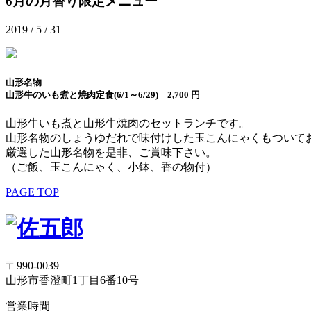
6月の月替り限定メニュー
2019 / 5 / 31
山形名物
山形牛のいも煮と焼肉定食(6/1～6/29) 2,700 円
山形牛いも煮と山形牛焼肉のセットランチです。
山形名物のしょうゆだれで味付けした玉こんにゃくもついて
厳選した山形名物を是非、ご賞味下さい。
（ご飯、玉こんにゃく、小鉢、香の物付）
PAGE TOP
〒990-0039
山形市香澄町1丁目6番10号
営業時間